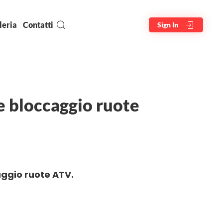
leria
Contatti
Sign In
fe bloccaggio ruote
caggio ruote ATV.