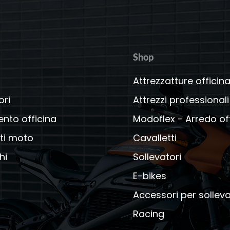
Shop
Attrezzatture officin
ori
Attrezzi professionali
ento officina
Modoflex - Arredo of
ti moto
Cavalletti
hi
Sollevatori
E-bikes
Accessori per solleva
Racing