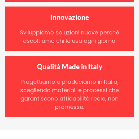
Innovazione
Sviluppiamo soluzioni nuove perché
ascoltiamo chi le usa ogni giorno.
Qualità Made in Italy
Progettiamo e produciamo in Italia,
scegliendo materiali e processi che
garantiscono affidabilità reale, non
promesse.