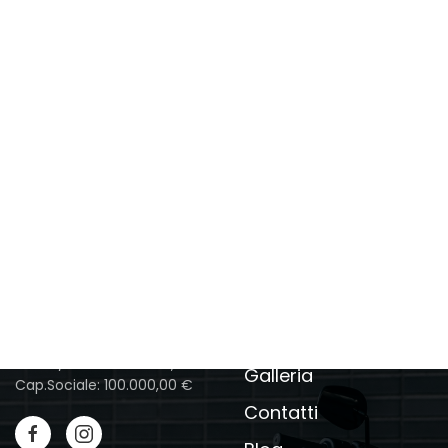
Menu
Bike-Lift
Sede legale: Via Linati, 7,
Sollevatori
43123 - Parma
Sede: Via Don Lorenzo
Allestimento officina
Milani-Est, 40/42, 43012 -
Cavalletti moto
Sanguinaro PR
Cataloghi
P.IVA: 02757340340,
CCIAA/REA: PR 264478,
Galleria
Cap.Sociale: 100.000,00 €
Contatti