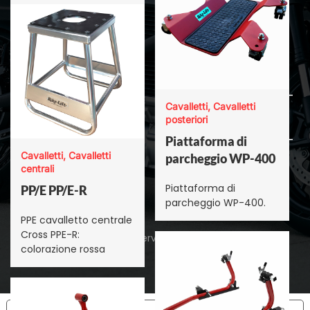
Attrezzi professionali
Legal
Modoflex - Arredo
Privacy Policy
officina
Cookie Policy
Cavalletti
Certificato DNV ISO-
Sollevatori
Cavalletti, Cavalletti
9001 IT
posteriori
E-bikes
Certificato DNV ISO-
Piattaforma di
Accessori per
Cavalletti, Cavalletti
9001 EN
parcheggio WP-400
centrali
sollevatori
Piattaforma di
PP/E PP/E-R
Racing
parcheggio WP-400.
PPE cavalletto centrale
Cross PPE-R:
©
2026
Bikelift. All rights reserved.
Powered by
Karmika®
colorazione rossa