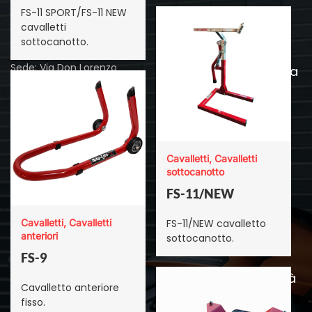
FS-11 SPORT/FS-11 NEW
Bike-Lift
cavalletti
Sede legale: Via Linati, 7,
sottocanotto.
Sollevatori
43123 - Parma
Sede: Via Don Lorenzo
Allestimento officina
Milani-Est, 40/42, 43012 -
Cavalletti moto
Sanguinaro PR
Cataloghi
P.IVA: 02757340340,
CCIAA/REA: PR 264478,
Galleria
Cap.Sociale: 100.000,00 €
Cavalletti, Cavalletti
sottocanotto
Contatti
FS-11/NEW
Blog
Cavalletti, Cavalletti
FS-11/NEW cavalletto
anteriori
sottocanotto.
Shop
Quality
FS-9
Attrezzatture
Politica della Qualità
Cavalletto anteriore
officina
fisso.