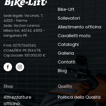
Bike-Lift
Sede legale: Via Linati, 7,
Sollevatori
43123 - Parma
Sede: Via Don Lorenzo
Allestimento officina
Milani-Est, 40/42, 43012 -
Cavalletti moto
Sanguinaro PR
Cataloghi
P.IVA: 02757340340,
CCIAA/REA: PR 264478,
Galleria
Cap.Sociale: 100.000,00 €
Contatti
Blog
Shop
Quality
Attrezzatture
Politica della Qualità
officina