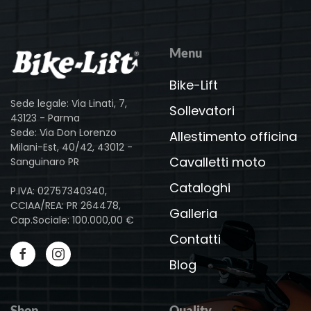
Menu
Bike-Lift
Sede legale: Via Linati, 7,
Sollevatori
43123 - Parma
Sede: Via Don Lorenzo
Allestimento officina
Milani-Est, 40/42, 43012 -
Cavalletti moto
Sanguinaro PR
Cataloghi
P.IVA: 02757340340,
CCIAA/REA: PR 264478,
Galleria
Cap.Sociale: 100.000,00 €
Contatti
Blog
Shop
Quality