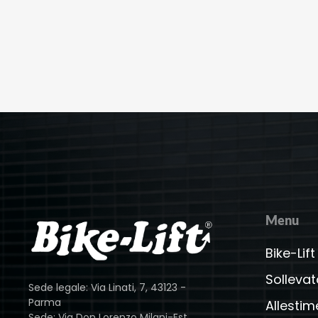
Menu
Bike-Lift
Sollevat
Sede legale: Via Linati, 7, 43123 -
Parma
Allestim
Sede: Via Don Lorenzo Milani-Est,