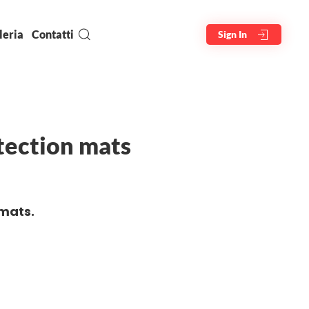
leria
Contatti
Sign In
tection mats
mats.