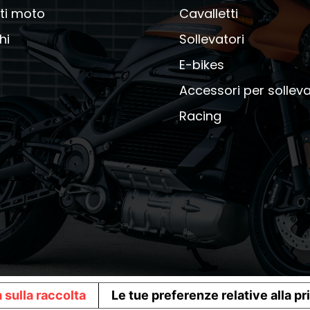
ti moto
Cavalletti
hi
Sollevatori
E-bikes
Accessori per solleva
Racing
 sulla raccolta
Le tue preferenze relative alla p