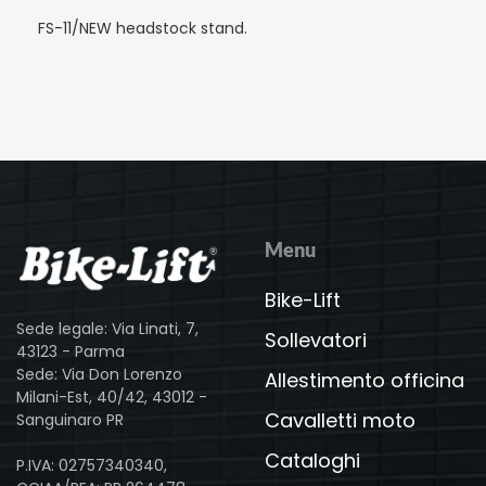
FS-11/NEW headstock stand.
Menu
Bike-Lift
Sede legale: Via Linati, 7,
Sollevatori
43123 - Parma
Sede: Via Don Lorenzo
Allestimento officina
Milani-Est, 40/42, 43012 -
Cavalletti moto
Sanguinaro PR
Cataloghi
P.IVA: 02757340340,