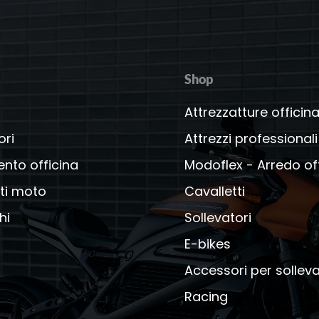
Shop
Attrezzatture officin
ori
Attrezzi professionali
ento officina
Modoflex - Arredo of
ti moto
Cavalletti
hi
Sollevatori
E-bikes
Accessori per solleva
Racing