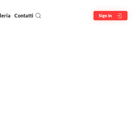
leria
Contatti
Sign In